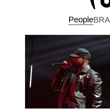
People
BR