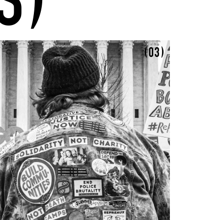
S)
(03)