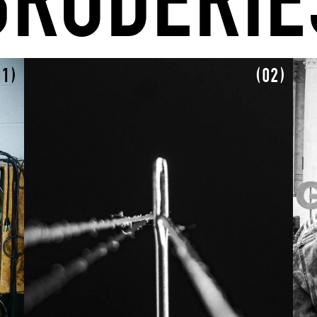
BRODERIE
01)
(02)