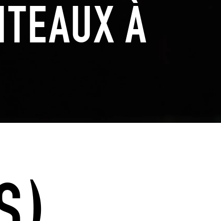
NTEAUX À
)
S)